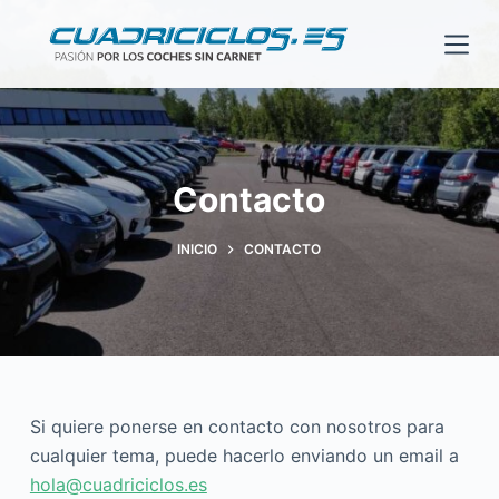
S
a
l
t
a
r
Contacto
a
l
INICIO
CONTACTO
c
o
n
t
e
n
Si quiere ponerse en contacto con nosotros para
i
cualquier tema, puede hacerlo enviando un email a
d
hola@cuadriciclos.es
o