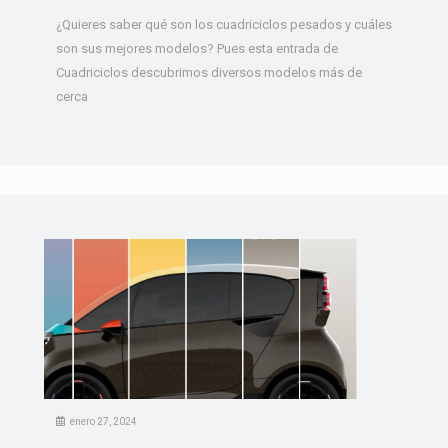
¿Quieres saber qué son los cuadriciclos pesados y cuáles
son sus mejores modelos? Pues esta entrada de
Cuadriciclos descubrimos diversos modelos más de
cerca
enero 27, 2024