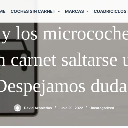
ME
COCHES SIN CARNET
MARCAS
CUADRICICLOS 
 y los micrococh
n carnet saltarse 
Despejamos duda
David Arboledas
Junio 29, 2022
Uncategorized