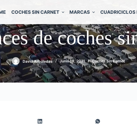
ME
COCHES SIN CARNET
MARCAS
CUADRICICLOS 
ces de coches sin
David Arboledas
Junio 18, 2021
Coches Sin Carnet