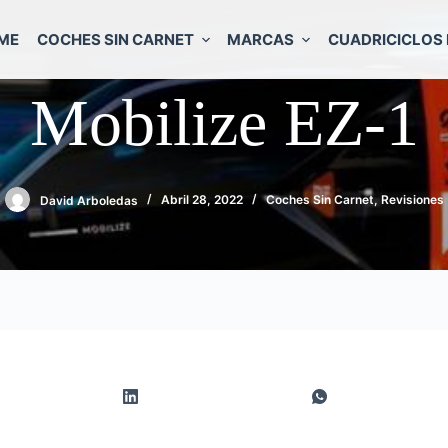
ME
COCHES SIN CARNET
MARCAS
CUADRICICLOS 
Mobilize EZ-1
David Arboledas
Abril 28, 2022
Coches Sin Carnet
,
Revisiones