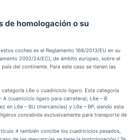
s de homologación o su
a estos coches es el Reglamento 168/2013/EU en su
glamento 2002/24/EC), de ámbito europeo, sobre el
 país del continente. Para este caso se tienen las
a categoría L6e o cuadriciclo ligero. Esta categoría
 A (cuatriciclo ligero para carretera); L6e – B
 vez en L6e – BU (mercancías) y L6e – BP, siendo esta
 ligeros concebida exclusivamente para transporte de
artículo 4 también concibe los cuadriciclos pesados,
caso de las mercancías se tiene la homologación L7e