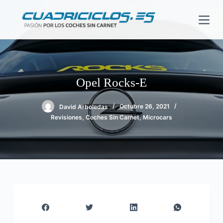
S
a
l
t
a
r
Opel Rocks-E
a
l
David Arboledas
Octubre 26, 2021
c
Revisiones
,
Coches Sin Carnet
,
Microcars
o
n
t
e
n
i
d
o