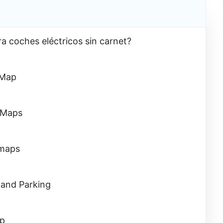
a coches eléctricos sin carnet?
eMap
 Maps
omaps
 and Parking
ap